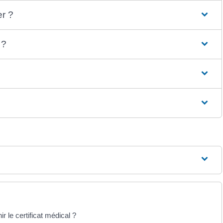
er ?
 ?
r le certificat médical ?