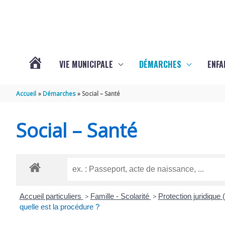
Aller au contenu
Aller au pied de page
VIE MUNICIPALE
DÉMARCHES
ENFA
ACTUALITÉS
Accueil
Démarches
Social – Santé
DE
Social – Santé
SAINTE-
GEMME
Accueil particuliers
>
Famille - Scolarité
>
Protection juridique (t
quelle est la procédure ?