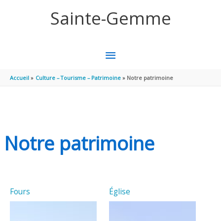
Aller au contenu
Aller au pied de page
Sainte-Gemme
MENU
PRINCIPAL
Accueil
Culture – Tourisme – Patrimoine
Notre patrimoine
Notre patrimoine
Fours
Église