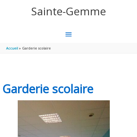
Aller au contenu
Aller au pied de page
Sainte-Gemme
MENU
PRINCIPAL
Accueil
Garderie scolaire
Garderie scolaire