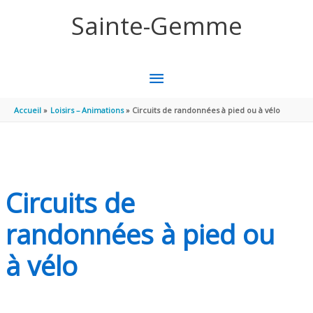
Aller au contenu
Aller au pied de page
Sainte-Gemme
MENU
PRINCIPAL
Accueil
Loisirs – Animations
Circuits de randonnées à pied ou à vélo
Circuits de
randonnées à pied ou
à vélo