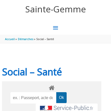
Aller au contenu
Aller au pied de page
Sainte-Gemme
MENU
PRINCIPAL
Accueil
Démarches
Social – Santé
Social – Santé