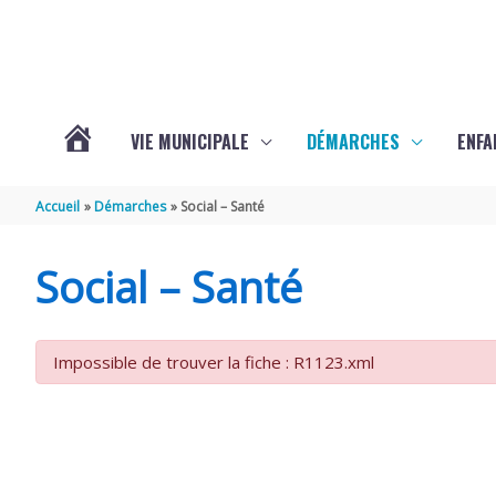
Aller au contenu
Aller au pied de page
VIE MUNICIPALE
DÉMARCHES
ENFA
ACTUALITÉS
Accueil
Démarches
Social – Santé
DE
Social – Santé
SAINTE-
Impossible de trouver la fiche : R1123.xml
GEMME