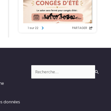
Rechercher :
rme
es données