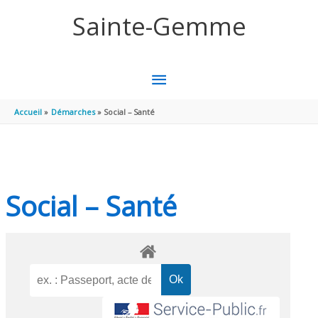
Aller au contenu
Aller au pied de page
Sainte-Gemme
MENU
PRINCIPAL
Accueil
Démarches
Social – Santé
Social – Santé