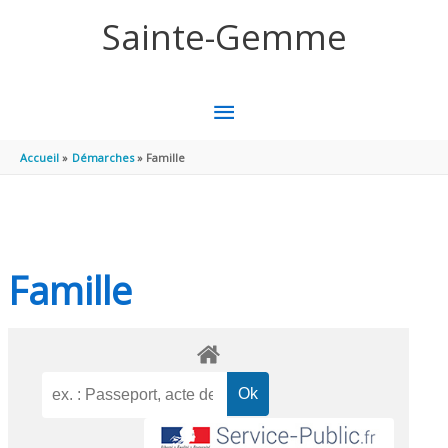
Aller au contenu
Aller au pied de page
Sainte-Gemme
MENU
PRINCIPAL
Accueil
Démarches
Famille
Famille