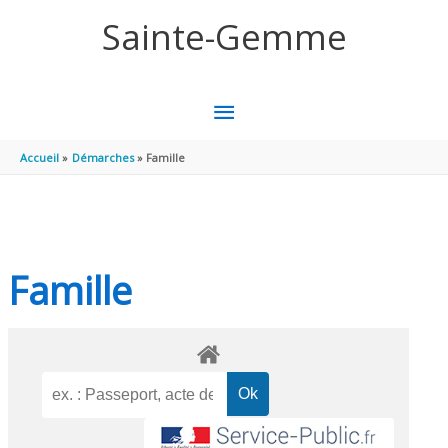
Aller au contenu
Aller au pied de page
Sainte-Gemme
MENU
PRINCIPAL
Accueil
Démarches
Famille
Famille