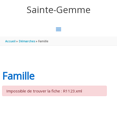
Aller au contenu
Aller au pied de page
Sainte-Gemme
MENU
PRINCIPAL
Accueil
Démarches
Famille
Famille
Impossible de trouver la fiche : R1123.xml