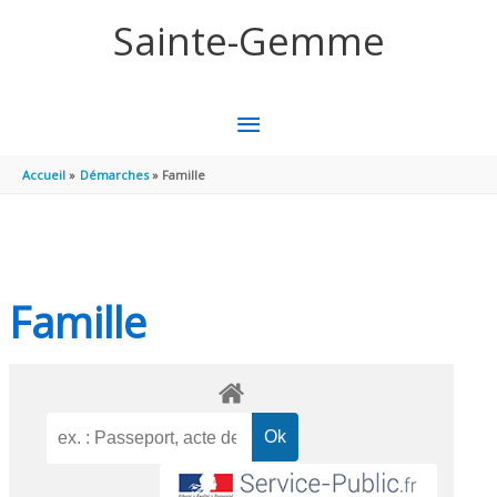
Aller au contenu
Aller au pied de page
Sainte-Gemme
MENU
PRINCIPAL
Accueil
Démarches
Famille
Famille