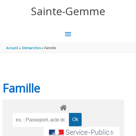
Aller au contenu
Aller au pied de page
Sainte-Gemme
MENU
PRINCIPAL
Accueil
Démarches
Famille
Famille