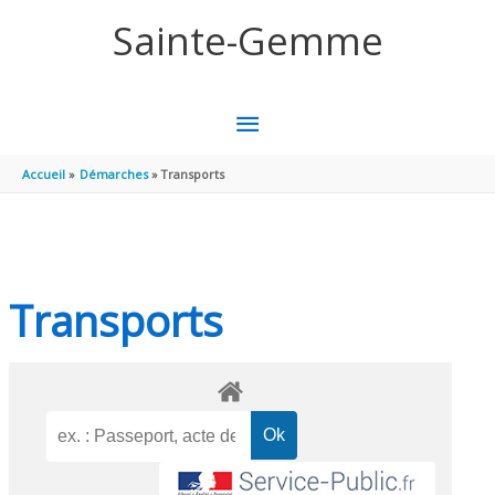
Aller au contenu
Aller au pied de page
Sainte-Gemme
MENU
PRINCIPAL
Accueil
Démarches
Transports
Transports