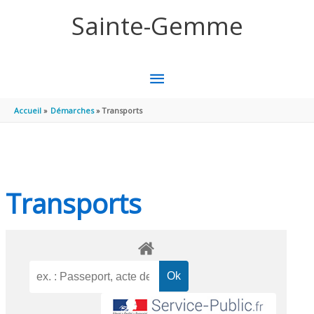
Aller au contenu
Aller au pied de page
Sainte-Gemme
MENU
PRINCIPAL
Accueil
Démarches
Transports
Transports