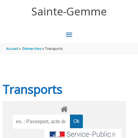
Aller au contenu
Aller au pied de page
Sainte-Gemme
MENU
PRINCIPAL
Accueil
Démarches
Transports
Transports