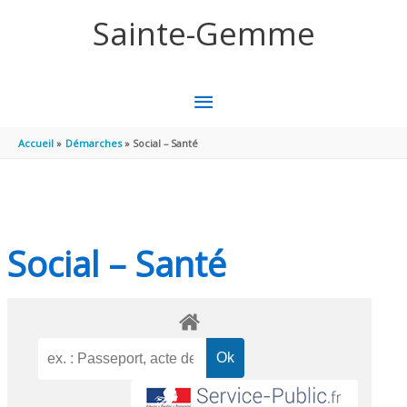
Aller au contenu
Aller au pied de page
Sainte-Gemme
MENU
PRINCIPAL
Accueil
Démarches
Social – Santé
Social – Santé