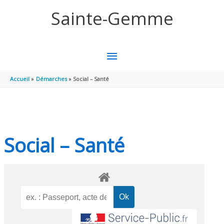
Aller au contenu
Aller au pied de page
Sainte-Gemme
MENU
PRINCIPAL
Accueil
Démarches
Social – Santé
Social – Santé