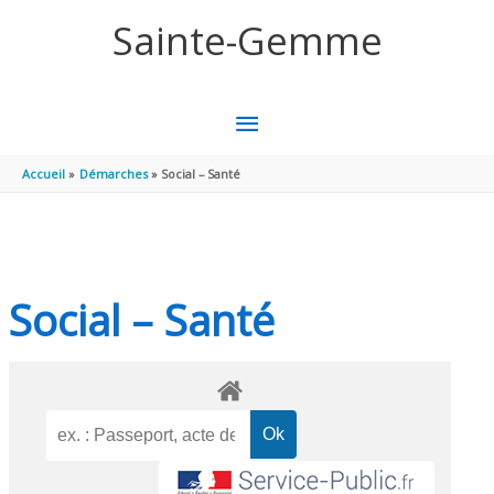
Aller au contenu
Aller au pied de page
Sainte-Gemme
MENU
PRINCIPAL
Accueil
Démarches
Social – Santé
Social – Santé