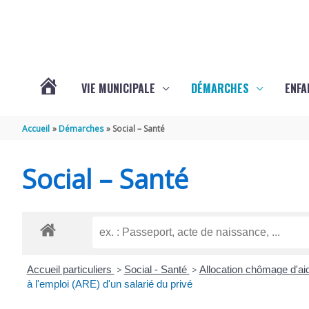
Aller au contenu
Aller au pied de page
VIE MUNICIPALE
DÉMARCHES
ENFA
ACTUALITÉS
Accueil
Démarches
Social – Santé
DE
Social – Santé
SAINTE-
GEMME
Accueil particuliers
>
Social - Santé
>
Allocation chômage d'ai
à l'emploi (ARE) d'un salarié du privé