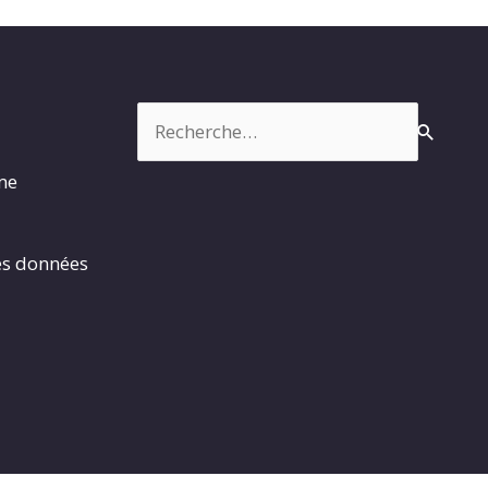
Rechercher :
rme
es données