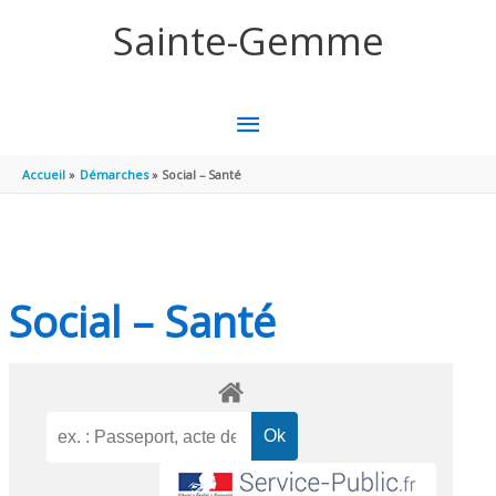
Aller au contenu
Aller au pied de page
Sainte-Gemme
MENU
PRINCIPAL
Accueil
Démarches
Social – Santé
Social – Santé