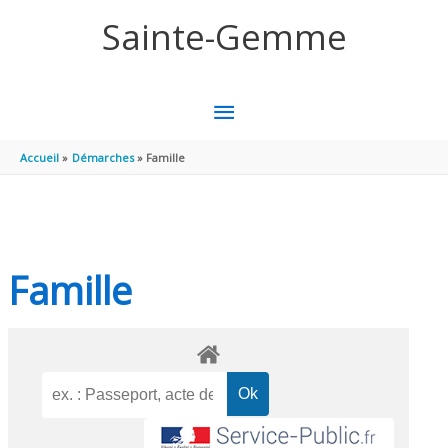
Aller au contenu
Aller au pied de page
Sainte-Gemme
MENU
PRINCIPAL
Accueil
Démarches
Famille
Famille