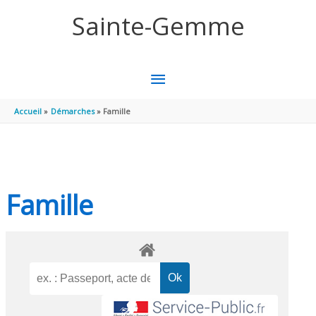
Aller au contenu
Aller au pied de page
Sainte-Gemme
MENU
PRINCIPAL
Accueil
Démarches
Famille
Famille