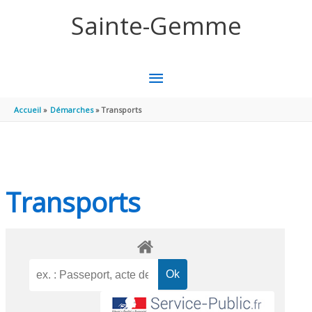
Aller au contenu
Aller au pied de page
Sainte-Gemme
MENU
PRINCIPAL
Accueil
Démarches
Transports
Transports