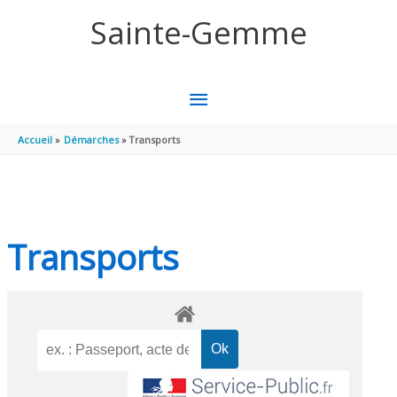
Aller au contenu
Aller au pied de page
Sainte-Gemme
MENU
PRINCIPAL
Accueil
Démarches
Transports
Transports