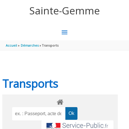
Aller au contenu
Aller au pied de page
Sainte-Gemme
MENU
PRINCIPAL
Accueil
Démarches
Transports
Transports