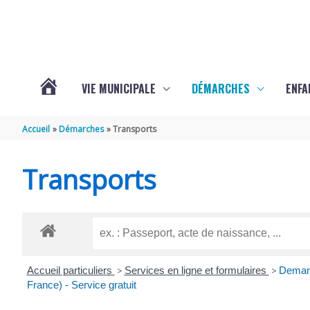
Aller au contenu
Aller au pied de page
VIE MUNICIPALE
DÉMARCHES
ENFA
ACTUALITÉS
Accueil
Démarches
Transports
DE
Transports
SAINTE-
GEMME
Accueil particuliers
>
Services en ligne et formulaires
>
Demand
France) - Service gratuit