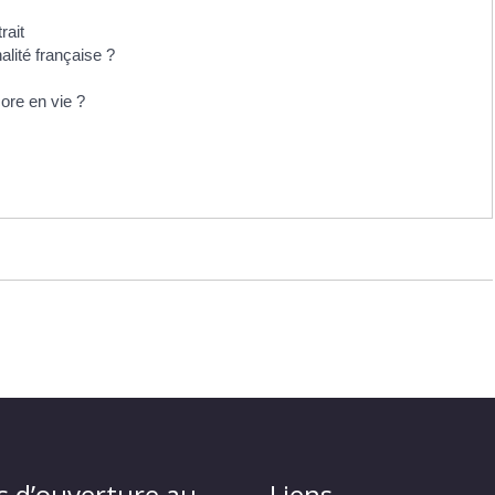
rait
alité française ?
ore en vie ?
s d’ouverture au
Liens