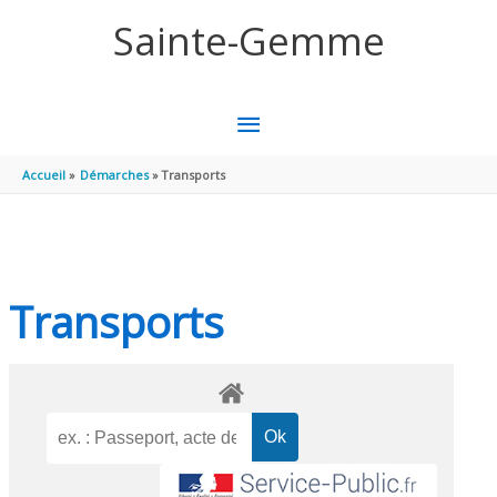
Aller au contenu
Aller au pied de page
Sainte-Gemme
MENU
PRINCIPAL
Accueil
Démarches
Transports
Transports