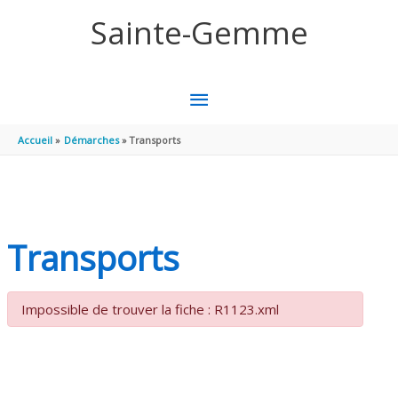
Aller au contenu
Aller au pied de page
Sainte-Gemme
MENU
PRINCIPAL
Accueil
Démarches
Transports
Transports
Impossible de trouver la fiche : R1123.xml