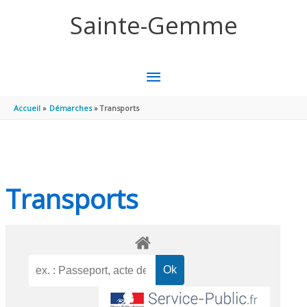
Aller au contenu
Aller au pied de page
Sainte-Gemme
MENU
PRINCIPAL
Accueil
Démarches
Transports
Transports