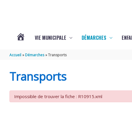
Aller au contenu
Aller au pied de page
VIE MUNICIPALE
DÉMARCHES
ENFA
ACTUALITÉS
Accueil
Démarches
Transports
DE
Transports
SAINTE-
Impossible de trouver la fiche : R10915.xml
GEMME