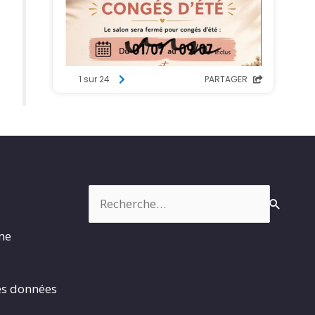
Rechercher :
rme
es données