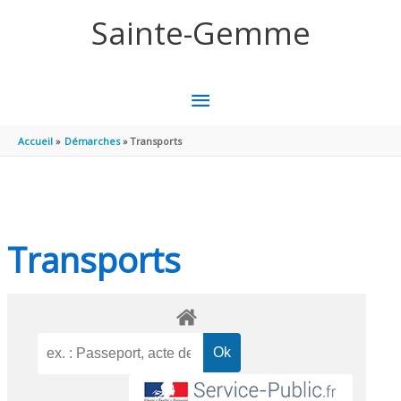
Aller au contenu
Aller au pied de page
Sainte-Gemme
MENU
PRINCIPAL
Accueil
Démarches
Transports
Transports