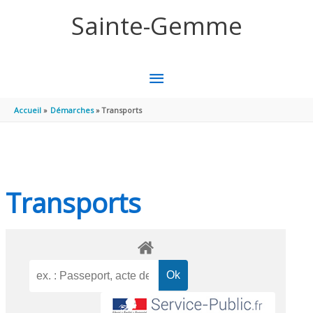
Aller au contenu
Aller au pied de page
Sainte-Gemme
MENU
PRINCIPAL
Accueil
Démarches
Transports
Transports