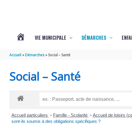
Aller au contenu
Aller au pied de page
VIE MUNICIPALE
DÉMARCHES
ENFA
ACTUALITÉS
Accueil
Démarches
Social – Santé
DE
Social – Santé
SAINTE-
GEMME
Accueil particuliers
>
Famille - Scolarité
>
Accueil de loisirs (c
sont-ils soumis à des obligations spécifiques ?