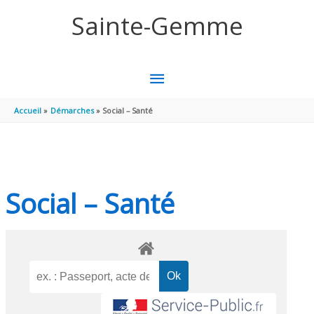
Aller au contenu
Aller au pied de page
Sainte-Gemme
MENU
PRINCIPAL
Accueil
Démarches
Social – Santé
Social – Santé