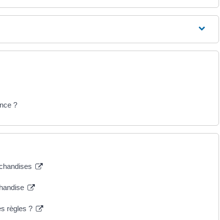
ance ?
archandises
rchandise
les règles ?