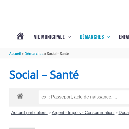
Aller au contenu
Aller au pied de page
VIE MUNICIPALE
DÉMARCHES
ENFA
ACTUALITÉS
Accueil
Démarches
Social – Santé
DE
Social – Santé
SAINTE-
GEMME
Accueil particuliers
>
Argent - Impôts - Consommation
>
Dou