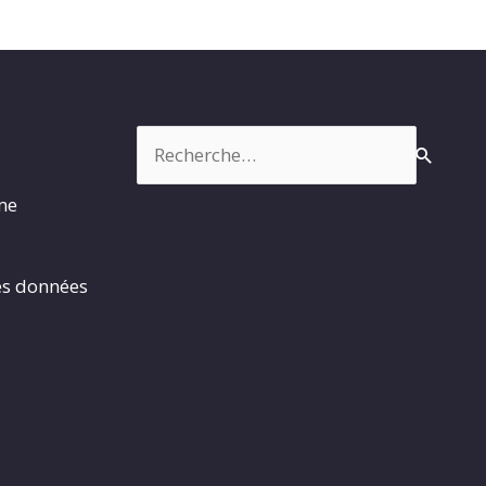
Rechercher :
rme
es données