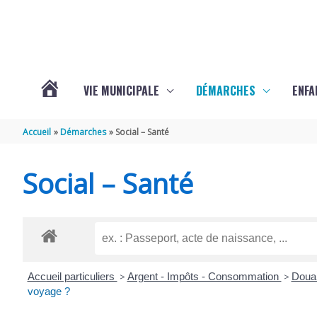
Aller au contenu
Aller au pied de page
VIE MUNICIPALE
DÉMARCHES
ENFA
ACTUALITÉS
Accueil
Démarches
Social – Santé
DE
Social – Santé
SAINTE-
GEMME
Accueil particuliers
>
Argent - Impôts - Consommation
>
Dou
voyage ?