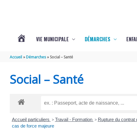
Aller au contenu
Aller au pied de page
VIE MUNICIPALE
DÉMARCHES
ENFA
ACTUALITÉS
Accueil
Démarches
Social – Santé
DE
Social – Santé
SAINTE-
GEMME
Accueil particuliers
>
Travail - Formation
>
Rupture du contrat 
cas de force majeure