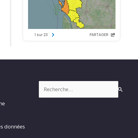
Rechercher :
rme
es données