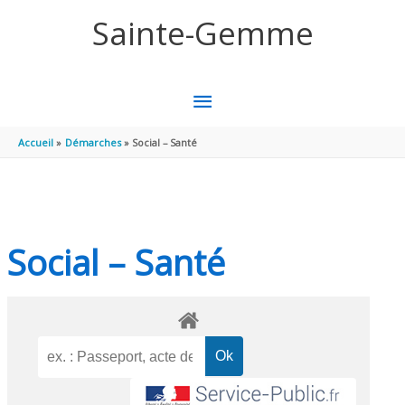
Aller au contenu
Aller au pied de page
Sainte-Gemme
MENU
PRINCIPAL
Accueil
Démarches
Social – Santé
Social – Santé