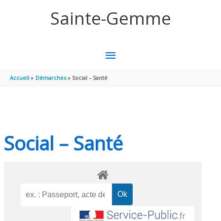
Aller au contenu
Aller au pied de page
Sainte-Gemme
MENU
PRINCIPAL
Accueil
Démarches
Social – Santé
Social – Santé