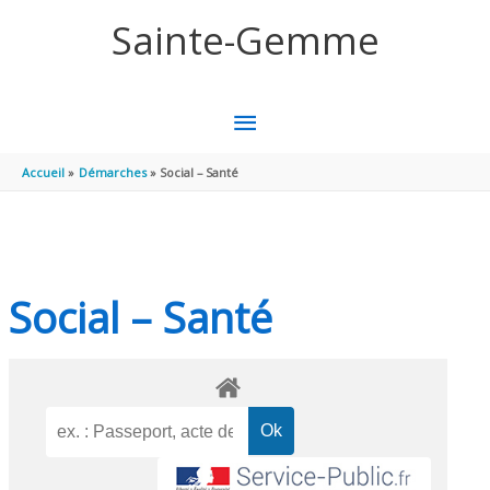
Aller au contenu
Aller au pied de page
Sainte-Gemme
MENU
PRINCIPAL
Accueil
Démarches
Social – Santé
Social – Santé