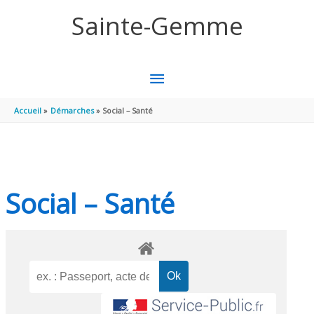
Aller au contenu
Aller au pied de page
Sainte-Gemme
MENU
PRINCIPAL
Accueil
Démarches
Social – Santé
Social – Santé