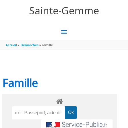
Aller au contenu
Aller au pied de page
Sainte-Gemme
MENU
PRINCIPAL
Accueil
Démarches
Famille
Famille