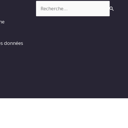
Rechercher :
rme
es données