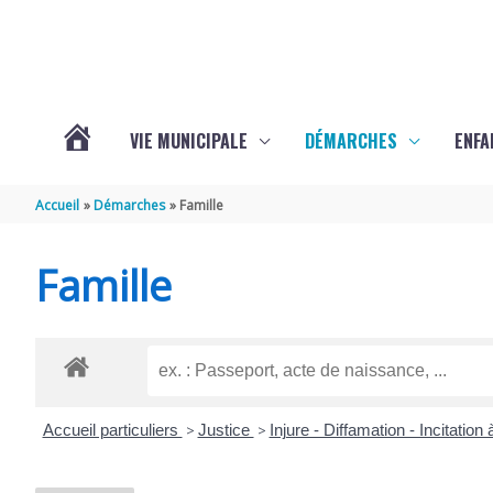
Aller au contenu
Aller au pied de page
VIE MUNICIPALE
DÉMARCHES
ENFA
ACTUALITÉS
Accueil
Démarches
Famille
DE
Famille
SAINTE-
GEMME
Accueil particuliers
>
Justice
>
Injure - Diffamation - Incitation