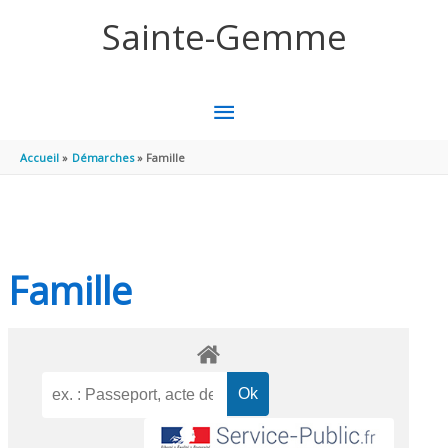
Aller au contenu
Aller au pied de page
Sainte-Gemme
MENU
PRINCIPAL
Accueil
Démarches
Famille
Famille