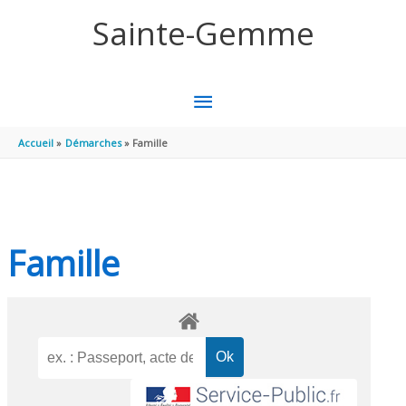
Aller au contenu
Aller au pied de page
Sainte-Gemme
MENU
PRINCIPAL
Accueil
Démarches
Famille
Famille