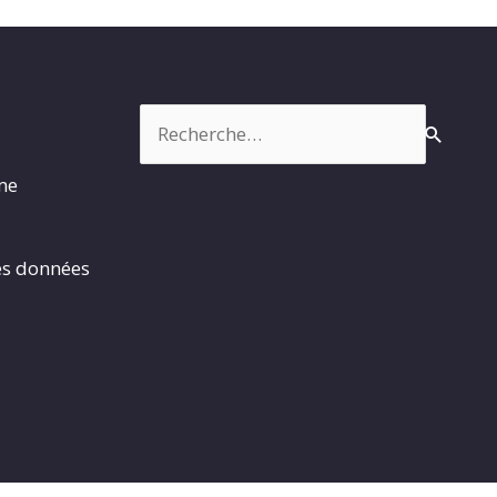
Rechercher :
rme
es données