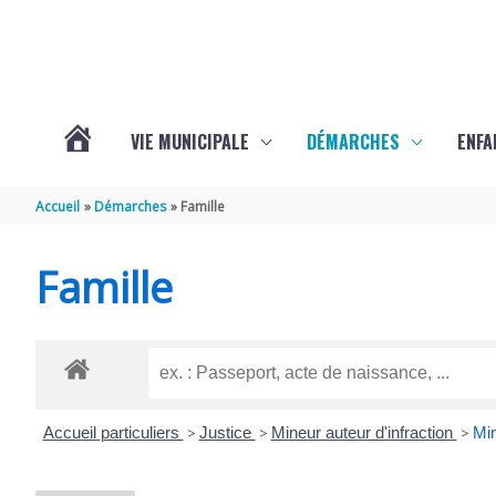
Aller au contenu
Aller au pied de page
VIE MUNICIPALE
DÉMARCHES
ENFA
ACTUALITÉS
Accueil
Démarches
Famille
DE
Famille
SAINTE-
GEMME
Accueil particuliers
>
Justice
>
Mineur auteur d'infraction
>
Min