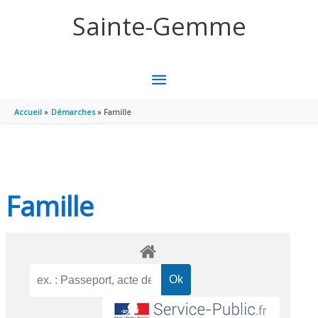
Aller au contenu
Aller au pied de page
Sainte-Gemme
MENU
PRINCIPAL
Accueil
Démarches
Famille
Famille