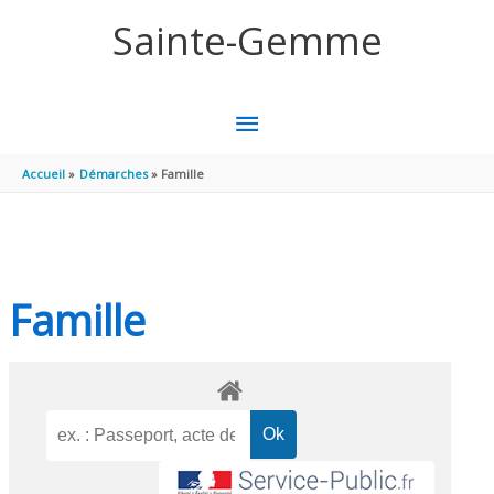
Aller au contenu
Aller au pied de page
Sainte-Gemme
MENU
PRINCIPAL
Accueil
Démarches
Famille
Famille