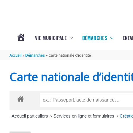
Aller au contenu
Aller au pied de page
VIE MUNICIPALE
DÉMARCHES
ENFA
ACTUALITÉS
Accueil
Démarches
Carte nationale d’identité
DE
Carte nationale d’identi
SAINTE-
GEMME
Accueil particuliers
>
Services en ligne et formulaires
>
Créati