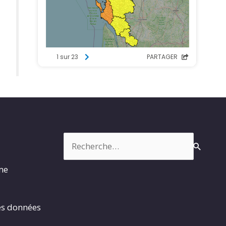
Rechercher :
rme
es données